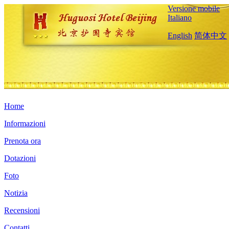
Versione mobile
Italiano
English
简体中文
Home
Informazioni
Prenota ora
Dotazioni
Foto
Notizia
Recensioni
Contatti