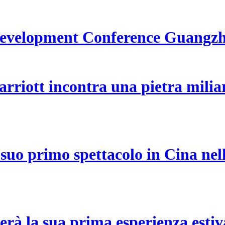
Development Conference Guangz
Marriott incontra una pietra mili
 suo primo spettacolo in Cina ne
erà la sua prima esperienza estiva