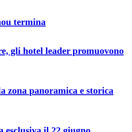
hou termina
are, gli hotel leader promuovono
lla zona panoramica e storica
 esclusiva il 22 giugno