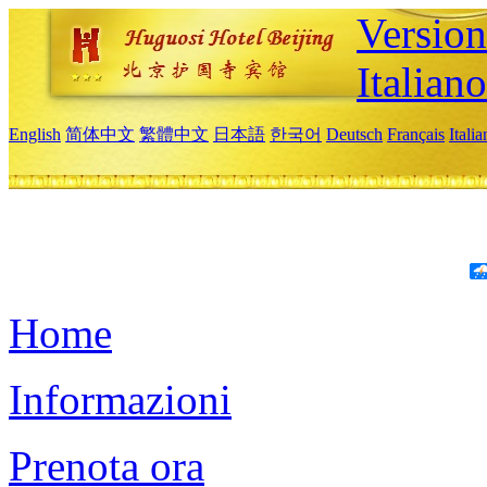
Version
Italiano
English
简体中文
繁體中文
日本語
한국어
Deutsch
Français
Itali
Home
Informazioni
Prenota ora