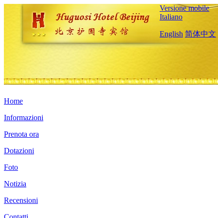
Versione mobile
Italiano
English
简体中文
Home
Informazioni
Prenota ora
Dotazioni
Foto
Notizia
Recensioni
Contatti