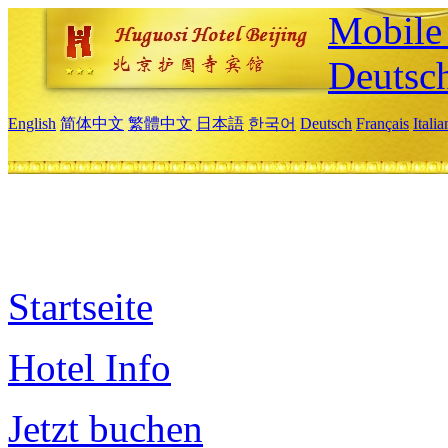
Mobile 
Deutsc
English
简体中文
繁體中文
日本語
한국어
Deutsch
Français
Itali
Startseite
Hotel Info
Jetzt buchen