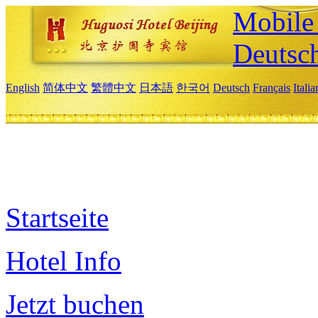
Mobile 
Deutsc
English
简体中文
繁體中文
日本語
한국어
Deutsch
Français
Itali
Startseite
Hotel Info
Jetzt buchen