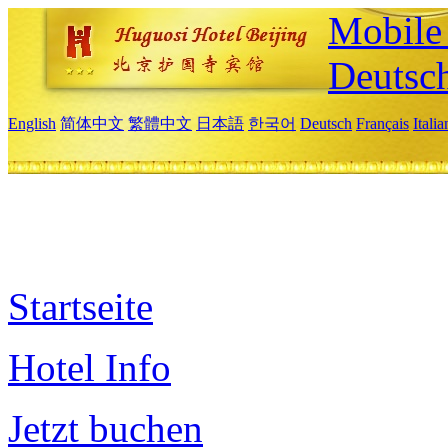
Mobile 
Deutsc
English
简体中文
繁體中文
日本語
한국어
Deutsch
Français
Itali
Startseite
Hotel Info
Jetzt buchen