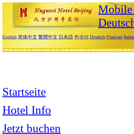
Mobile 
Deutsc
English
简体中文
繁體中文
日本語
한국어
Deutsch
Français
Itali
Startseite
Hotel Info
Jetzt buchen