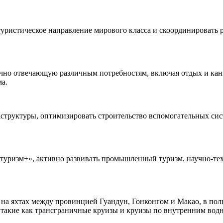
уристическое направление мирового класса и скоординировать р
очно отвечающую различным потребностям, включая отдых и кан
ма.
структуры, оптимизировать строительство вспомогательных сис
уризм+», активно развивать промышленный туризм, научно-техн
а яхтах между провинцией Гуандун, Гонконгом и Макао, в полн
, такие как трансграничные круизы и круизы по внутренним вод