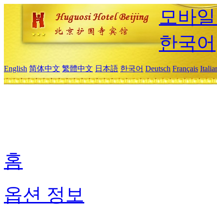
모바일
한국어
English
简体中文
繁體中文
日本語
한국어
Deutsch
Français
Itali
홈
옵션 정보