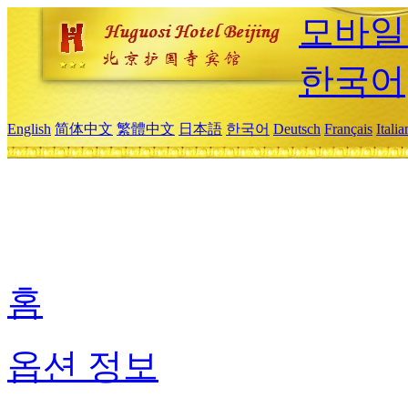
모바일
한국어
English
简体中文
繁體中文
日本語
한국어
Deutsch
Français
Itali
홈
옵션 정보