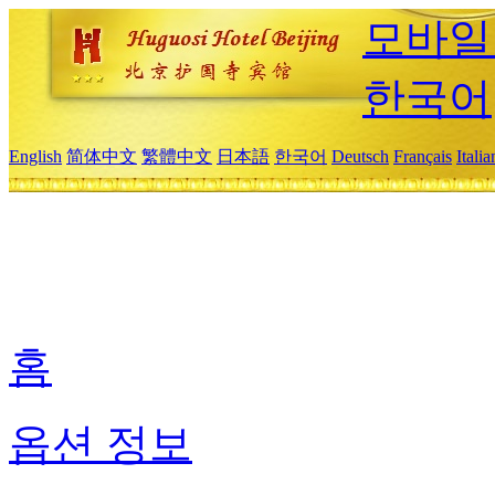
모바일
한국어
English
简体中文
繁體中文
日本語
한국어
Deutsch
Français
Itali
홈
옵션 정보