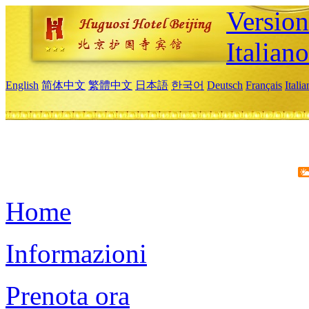
Version
Italiano
English
简体中文
繁體中文
日本語
한국어
Deutsch
Français
Itali
Home
Informazioni
Prenota ora