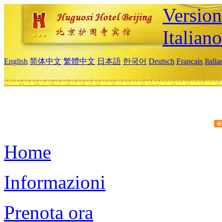
Version
Italiano
English
简体中文
繁體中文
日本語
한국어
Deutsch
Français
Itali
Home
Informazioni
Prenota ora