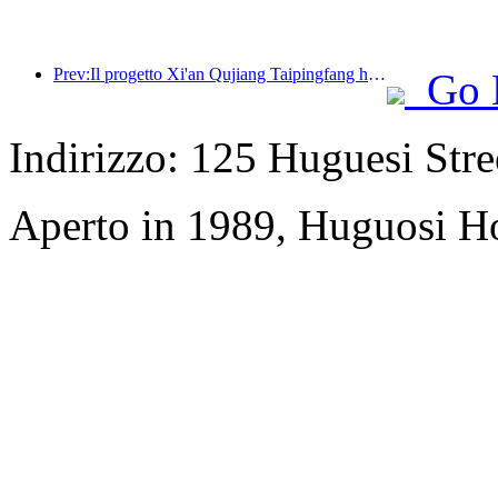
Prev:Il progetto Xi'an Qujiang Taipingfang ha ufficialmente preso il via, con un'area edificabile totale di 137.000 metri quadrati.
Go 
Indirizzo: 125 Huguesi Stree
Aperto in 1989, Huguosi Ho