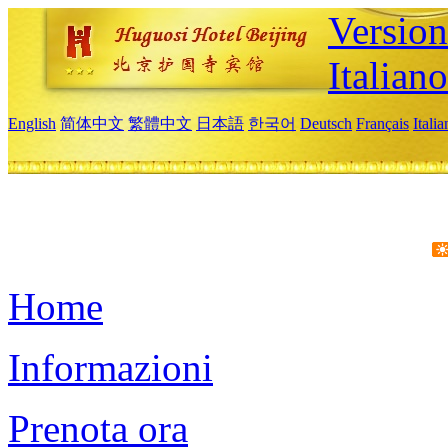
Version
Italiano
English
简体中文
繁體中文
日本語
한국어
Deutsch
Français
Itali
Home
Informazioni
Prenota ora