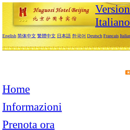
Version
Italiano
English
简体中文
繁體中文
日本語
한국어
Deutsch
Français
Itali
Home
Informazioni
Prenota ora