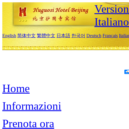
Version
Italiano
English
简体中文
繁體中文
日本語
한국어
Deutsch
Français
Itali
Home
Informazioni
Prenota ora