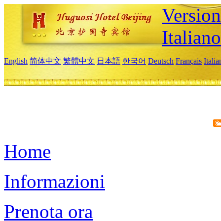
Version
Italiano
English
简体中文
繁體中文
日本語
한국어
Deutsch
Français
Itali
Home
Informazioni
Prenota ora