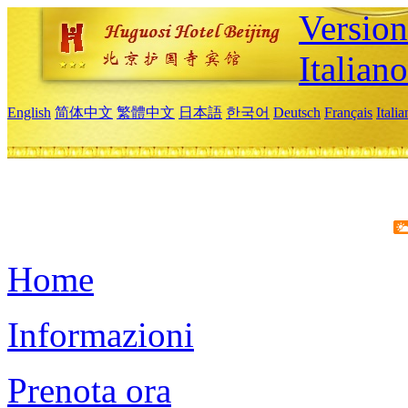
Version
Italiano
English
简体中文
繁體中文
日本語
한국어
Deutsch
Français
Itali
Home
Informazioni
Prenota ora