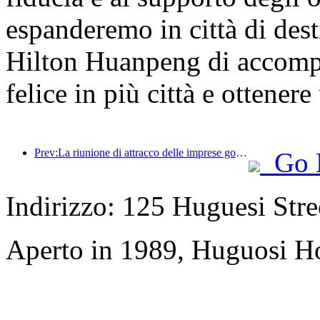
espanderemo in città di des
Hilton Huanpeng di accompa
felice in più città e ottene
Prev:La riunione di attracco delle imprese governative del turismo culturale (stazione ferroviaria di Tianjin) è stata tenuta con successo per promuovere la cooperazione regionale di promozione degli investimenti
Go 
Indirizzo: 125 Huguesi Stree
Aperto in 1989, Huguosi Ho