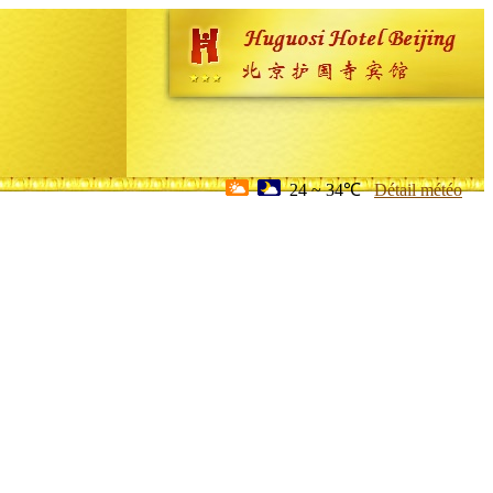
24 ~ 34℃
Détail météo