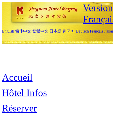
Versio
Françai
English
简体中文
繁體中文
日本語
한국어
Deutsch
Français
Itali
Accueil
Hôtel Infos
Réserver