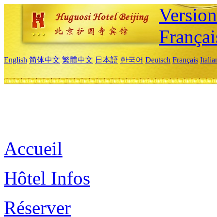
Versio
Françai
English
简体中文
繁體中文
日本語
한국어
Deutsch
Français
Itali
Accueil
Hôtel Infos
Réserver