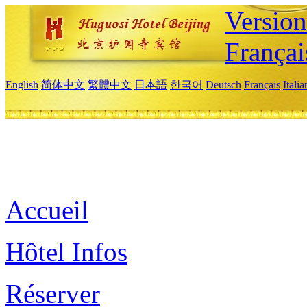
Versio
Françai
English
简体中文
繁體中文
日本語
한국어
Deutsch
Français
Itali
Accueil
Hôtel Infos
Réserver