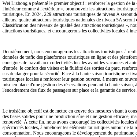
Wei Lizhong a présenté le premier objectif : renforcer la gestion de la qu
l'intérieur comme à l'extérieur », promouvoir les attractions touristique
touristique. En 2024, 229 attractions touristiques de niveau A seront d
ailleurs, quatre attractions touristiques nationales de niveau 5A sero
Classification des niveaux de qualité des attractions touristiques », nous
attractions touristiques, et encouragerons les collectivités locales à int
Deuxièmement, nous encouragerons les attractions touristiques à renforc
données de trafic des plateformes touristiques en ligne et des plateform
consignes de travail aux collectivités locales avant les vacances et autr
d'entrée, le confort des visites et la fluidité des sorties du parc, renfor
cas de danger pour la sécurité. Face à la haute saison touristique est
touristiques locales à renforcer leur gestion ouverte, à mettre en œuvre
mise en place d'une gestion des réservations pendant la haute saison, à 
l'encadrement des flux de passagers sur place et la garantie de service.
Le troisième objectif est de mettre en œuvre des mesures visant à consol
des bases solides pour une production sûre et une gestion efficace, ma
renouvelé. À cette fin, nous avons encouragé les collectivités locales à
spécificités locales, à améliorer les éléments touristiques autour de la 
consommation. Nous encourageons le développement du patrimoine culture