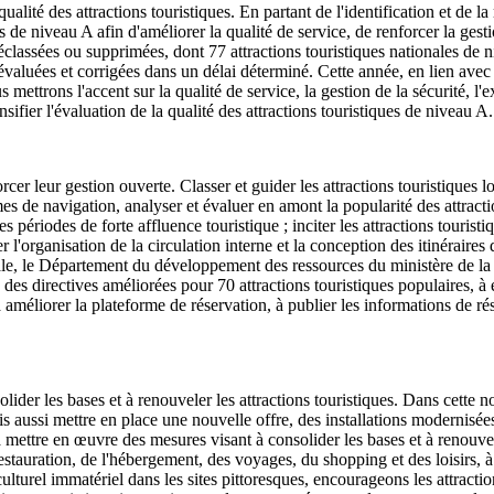
alité des attractions touristiques. En partant de l'identification et de la 
s de niveau A afin d'améliorer la qualité de service, de renforcer la gesti
éclassées ou supprimées, dont 77 attractions touristiques nationales de n
nt évaluées et corrigées dans un délai déterminé. Cette année, en lien av
 mettrons l'accent sur la qualité de service, la gestion de la sécurité, l'ex
ensifier l'évaluation de la qualité des attractions touristiques de niveau A.
er leur gestion ouverte. Classer et guider les attractions touristiques lo
es de navigation, analyser et évaluer en amont la popularité des attractio
es périodes de forte affluence touristique ; inciter les attractions touris
cer l'organisation de la circulation interne et la conception des itinéraires
ivale, le Département du développement des ressources du ministère de l
 des directives améliorées pour 70 attractions touristiques populaires, à 
améliorer la plateforme de réservation, à publier les informations de rés
ider les bases et à renouveler les attractions touristiques. Dans cette n
is aussi mettre en place une nouvelle offre, des installations modernis
 mettre en œuvre des mesures visant à consolider les bases et à renouveler
restauration, de l'hébergement, des voyages, du shopping et des loisirs, à 
l immatériel dans les sites pittoresques, encourageons les attractions t