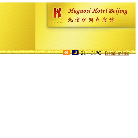
21 ~ 31℃
Détail météo