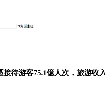
?
晚
區接待游客75.1億人次，旅游收入5
。