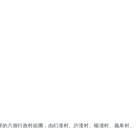
岸的六個行政村組團，由幻溇村、許溇村、楊溇村、義皋村、